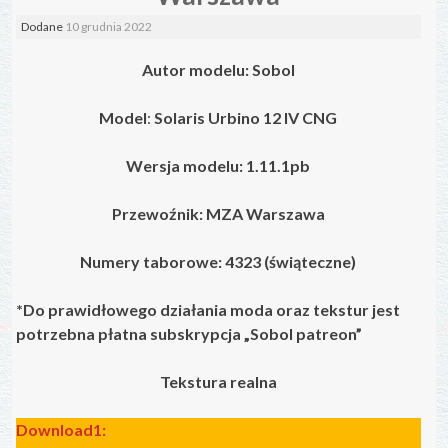
Dodane
10 grudnia 2022
Autor modelu:
Sobol
Model
:
Solaris Urbino 1
2 IV CNG
Wersja modelu: 1.11.1pb
Przewoźnik: MZA Warszawa
Numery taborowe:
4323
(świąteczne)
*Do
prawidłowego działania moda oraz tekstur jest
potrzebna płatna subskrypcja „Sobol patreon”
Tekstura realna
Download1: