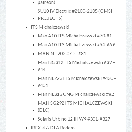
patreon)
SU18 IV Electric #2100-2105 (OMSI
PROJECTS)
ITS Michalczewski
Man A10 ITS Michalczewski #70-81
Man A10 ITS Michalczewski #54-#69
MAN NL 202 #70 – #81
Man NG312 ITS Michalczewski #39 –
#44
Man NL223 ITS Michalczewski #430 –
#451
Man NL313 CNG Michalczewski #82
MAN SG292 ITS MICHALCZEWSKI
(DLC)
Solaris Urbino 12 III W9 #301-#327
IREX-4 & DLA Radom