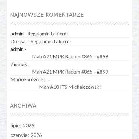
NAJNOWSZE KOMENTARZE
admin
-
Regulamin Lakierni
Dressai
-
Regulamin Lakierni
admin
-
Man A21 MPK Radom #865 – #899
Ziomek
-
Man A21 MPK Radom #865 – #899
MarioForeverPL
-
Man A10 ITS Michalczewski
ARCHIWA
lipiec 2026
czerwiec 2026