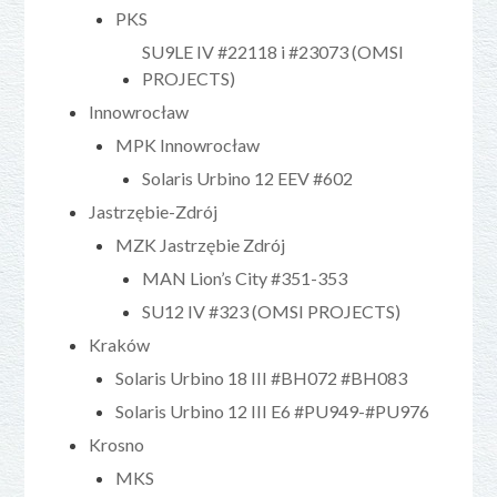
PKS
SU9LE IV #22118 i #23073 (OMSI
PROJECTS)
Innowrocław
MPK Innowrocław
Solaris Urbino 12 EEV #602
Jastrzębie-Zdrój
MZK Jastrzębie Zdrój
MAN Lion’s City #351-353
SU12 IV #323 (OMSI PROJECTS)
Kraków
Solaris Urbino 18 III #BH072 #BH083
Solaris Urbino 12 III E6 #PU949-#PU976
Krosno
MKS