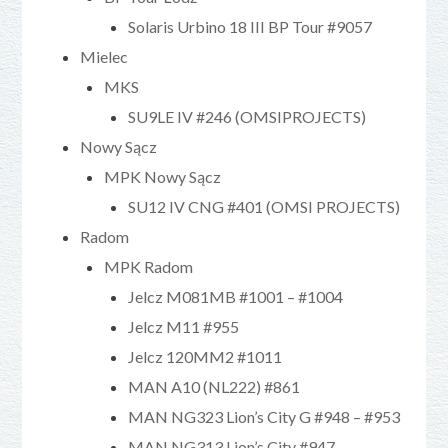
Solaris Urbino 18 III BP Tour #9057
Mielec
MKS
SU9LE IV #246 (OMSIPROJECTS)
Nowy Sącz
MPK Nowy Sącz
SU12 IV CNG #401 (OMSI PROJECTS)
Radom
MPK Radom
Jelcz M081MB #1001 – #1004
Jelcz M11 #955
Jelcz 120MM2 #1011
MAN A10 (NL222) #861
MAN NG323 Lion’s City G #948 – #953
MAN NG313 Lion’s City #947