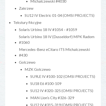
Michalczewski #4030
Zakrzew
SU12 IV Electric 01-04 (OMSI PROJECTS)
Tekstury fikcyjne
Solaris Urbino 18 IV #1054 – #1059
Solaris Urbino 18 IV (Dusseldorf) MPK Radom
#1060
Mercedes-Benz eCitaro ITS Michalczewski
#430
Golczewo
MZK Golczewo
SU9LE IV #100-102 (OMSI PROJECTS)
SU18 E6 #100-109
SU12 IV #320-325 (OMSI PROJECTS)
MAN Lion’s City #326-329
SU12 IV #315-319 (OMSI PROJECTS)