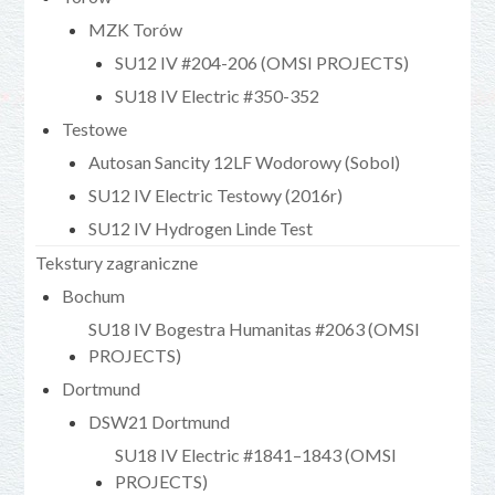
MZK Torów
SU12 IV #204-206 (OMSI PROJECTS)
SU18 IV Electric #350-352
Testowe
Autosan Sancity 12LF Wodorowy (Sobol)
SU12 IV Electric Testowy (2016r)
SU12 IV Hydrogen Linde Test
Tekstury zagraniczne
Bochum
SU18 IV Bogestra Humanitas #2063 (OMSI
PROJECTS)
Dortmund
DSW21 Dortmund
SU18 IV Electric #1841–1843 (OMSI
PROJECTS)