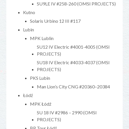
SU9LE IV #258-260 (OMSI PROJECTS)
Kutno
Solaris Urbino 12 III #117
Lubin
MPK Lublin
SU12 IV Electric #4001-4005 (OMSI
PROJECTS)
SU18 IV Electric #4033-4037 (OMSI
PROJECTS)
PKS Lubin
Man Lion’s City CNG #20360–20384
Łódź
MPK Łódź
SU 18 IV #2986 – 2990 (OMSI
PROJECTS)
BP Tour Łódź