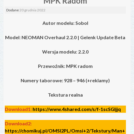
MPK Radom
Dodane
20 grudnia 2022
Autor modelu:
Sobol
Model
:
NEOMAN Overhaul 2.2.0 | Gelenk Update Beta
Wersja modelu: 2.2.0
Przewoźnik: MPK radom
Numery taborowe:
928 – 946 (+reklamy)
Tekstura realna
Download1:
https://www.4shared.com/s/f-1scSGljjq
Download2:
https://chomikuj.pl/OMSI2PL/Omsi+2/Tekstury/Man+