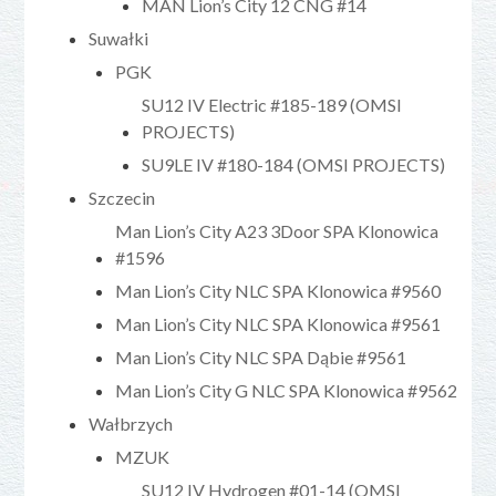
MAN Lion’s City 12 CNG #14
Suwałki
PGK
SU12 IV Electric #185-189 (OMSI
PROJECTS)
SU9LE IV #180-184 (OMSI PROJECTS)
Szczecin
Man Lion’s City A23 3Door SPA Klonowica
#1596
Man Lion’s City NLC SPA Klonowica #9560
Man Lion’s City NLC SPA Klonowica #9561
Man Lion’s City NLC SPA Dąbie #9561
Man Lion’s City G NLC SPA Klonowica #9562
Wałbrzych
MZUK
SU12 IV Hydrogen #01-14 (OMSI