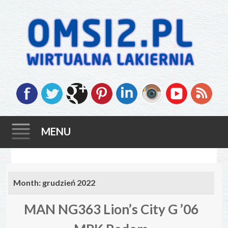
MENU
Skip
to
Month:
grudzień 2022
content
MAN NG363 Lion’s City G ’06