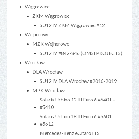
Wągrowiec
ZKM Wągrowiec
SU12 IV ZKM Wągrowiec #12
Wejherowo
MZK Wejherowo
SU12 IV #842-846 (OMSI PROJECTS)
Wrocław
DLA Wrocław
SU12 IV DLA Wrocław #2016-2019
MPK Wrocław
Solaris Urbino 12 III Euro 6 #5401 –
#5410
Solaris Urbino 18 III Euro 6 #5601 –
#5612
Mercedes-Benz eCitaro ITS