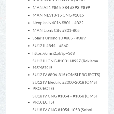
MAN A21 #865-884 #893-#899
MAN NL313-15 CNG #1015
Neoplan N4016 #801 – #822
MAN Lion’s City #801-805
Solaris Urbino 10 #885 – #889
SU12 II #844 – #860
https://omsi2.pl/?p=368
SU12 III CNG #1031 i #927 (Reklama
segregacji)
SU12 IV #806-815 (OMSI PROJECTS)
SU12 IV Electric #2000-2018 (OMSI
PROJECTS)
SU18 IV CNG #1054 – #1058 (OMSI
PROJECTS)
SU18 IV CNG #1054-1058 (Sobol