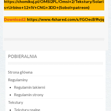
https://chomikuj.pl/OMSI2PL/Omsi+2/Tekstury/Solari
s+Urbino+12+IV+CNG+3DD+(Sobol+patreon)
Download2:
https://www.4shared.com/s/fGOecB9lvjq
POBIERALNIA
Strona główna
Regulaminy
Regulamin lakierni
Regulamin strony
Tekstury
Tekstury realne