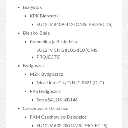
Białystok
KPK Białystok
SU12 IV #409-412 (OMSI PROJECTS)
Bielsko-Biała
Komunikacja Beskidzka
SU12 IV CNG #101-110 (OMSI
PROJECTS)
Bydgoszcz
MZK Bydgoszcz
Man Lion’s City G NLC #921 (DLC)
PKS Bydgoszcz
Setra S412UL #B146
Czechowice-Dziedzice
PKM Czechowice-Dziedzice
SU12 IV #32-35 (OMSI PROJECTS)