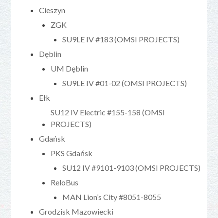
Cieszyn
ZGK
SU9LE IV #183 (OMSI PROJECTS)
Dęblin
UM Dęblin
SU9LE IV #01-02 (OMSI PROJECTS)
Ełk
SU12 IV Electric #155-158 (OMSI
PROJECTS)
Gdańsk
PKS Gdańsk
SU12 IV #9101-9103 (OMSI PROJECTS)
ReloBus
MAN Lion’s City #8051-8055
Grodzisk Mazowiecki