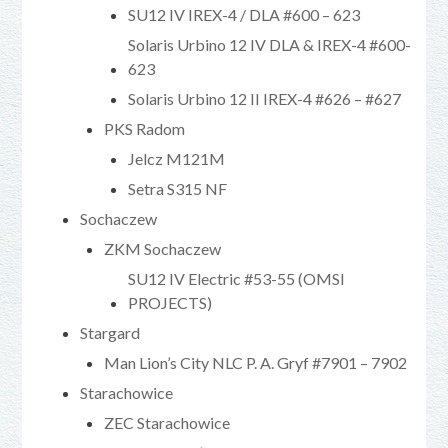
SU12 IV IREX-4 / DLA #600 – 623
Solaris Urbino 12 IV DLA & IREX-4 #600-
623
Solaris Urbino 12 II IREX-4 #626 – #627
PKS Radom
Jelcz M121M
Setra S315 NF
Sochaczew
ZKM Sochaczew
SU12 IV Electric #53-55 (OMSI
PROJECTS)
Stargard
Man Lion’s City NLC P. A. Gryf #7901 – 7902
Starachowice
ZEC Starachowice