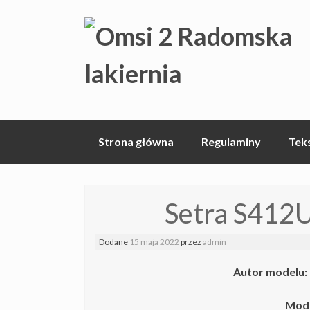
Skip
Strona główna
Regulaminy
Tek
to
content
Setra S412
Dodane
15 maja 2022
przez
admin
Autor modelu:
Mod