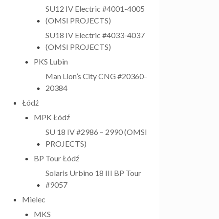
SU12 IV Electric #4001-4005
(OMSI PROJECTS)
SU18 IV Electric #4033-4037
(OMSI PROJECTS)
PKS Lubin
Man Lion’s City CNG #20360–
20384
Łódź
MPK Łódź
SU 18 IV #2986 – 2990 (OMSI
PROJECTS)
BP Tour Łódź
Solaris Urbino 18 III BP Tour
#9057
Mielec
MKS