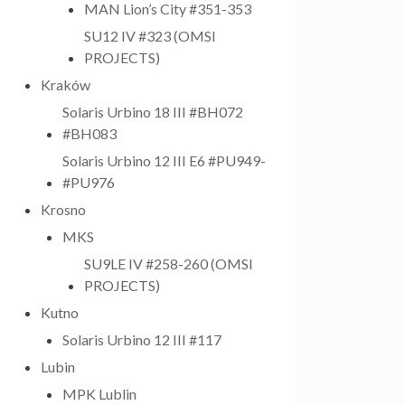
MAN Lion’s City #351-353
SU12 IV #323 (OMSI
PROJECTS)
Kraków
Solaris Urbino 18 III #BH072
#BH083
Solaris Urbino 12 III E6 #PU949-
#PU976
Krosno
MKS
SU9LE IV #258-260 (OMSI
PROJECTS)
Kutno
Solaris Urbino 12 III #117
Lubin
MPK Lublin