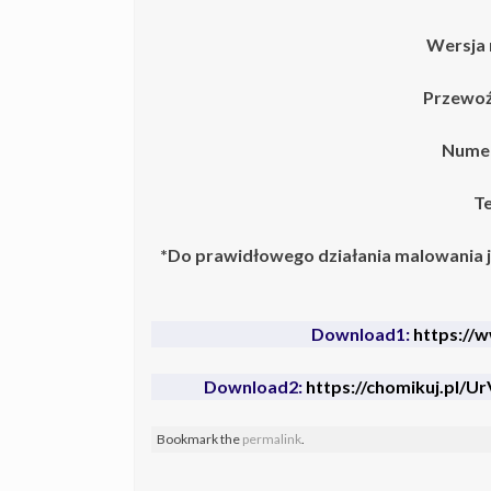
Wersja 
Przewoź
Numer
Te
*Do prawidłowego działania malowania 
Download1:
https://
Download2:
https://chomikuj.pl/
Bookmark the
permalink
.