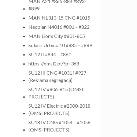
MAN A21 #865-884 #893-
#899
MAN NL313-15 CNG #1015
Neoplan N4016 #801 – #822
MAN Lion’s City #801-805
Solaris Urbino 10 #885 – #889
SU12 II #844 – #860
https://omsi2.pl/?p=368
SU12 III CNG #1031 i #927
(Reklama segregacji)
SU12 IV #806-815 (OMSI
PROJECTS)
SU12 IV Electric #2000-2018
(OMSI PROJECTS)
SU18 IV CNG #1054 – #1058
(OMSI PROJECTS)