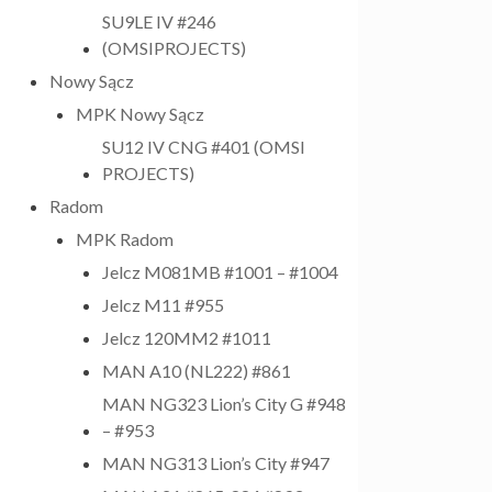
SU9LE IV #246
(OMSIPROJECTS)
Nowy Sącz
MPK Nowy Sącz
SU12 IV CNG #401 (OMSI
PROJECTS)
Radom
MPK Radom
Jelcz M081MB #1001 – #1004
Jelcz M11 #955
Jelcz 120MM2 #1011
MAN A10 (NL222) #861
MAN NG323 Lion’s City G #948
– #953
MAN NG313 Lion’s City #947