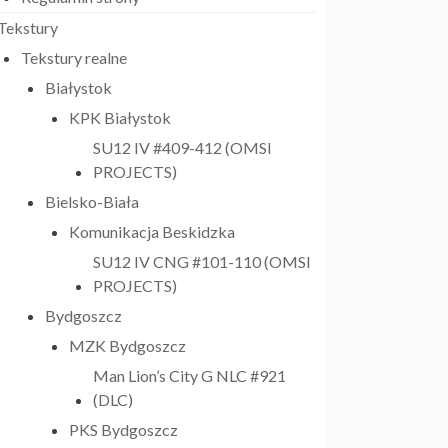
Tekstury
Tekstury realne
Białystok
KPK Białystok
SU12 IV #409-412 (OMSI
PROJECTS)
Bielsko-Biała
Komunikacja Beskidzka
SU12 IV CNG #101-110 (OMSI
PROJECTS)
Bydgoszcz
MZK Bydgoszcz
Man Lion’s City G NLC #921
(DLC)
PKS Bydgoszcz