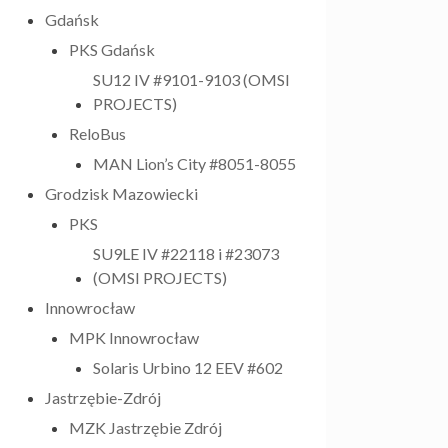
Gdańsk
PKS Gdańsk
SU12 IV #9101-9103 (OMSI
PROJECTS)
ReloBus
MAN Lion’s City #8051-8055
Grodzisk Mazowiecki
PKS
SU9LE IV #22118 i #23073
(OMSI PROJECTS)
Innowrocław
MPK Innowrocław
Solaris Urbino 12 EEV #602
Jastrzębie-Zdrój
MZK Jastrzębie Zdrój