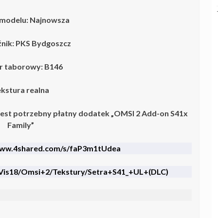
modelu: Najnowsza
nik: PKS Bydgoszcz
 taborowy:
B146
kstura realna
jest potrzebny płatny dodatek „OMSI 2 Add-on S41x
Family”
www.4shared.com/s/faP3m1tUdea
UrVis18/Omsi+2/Tekstury/Setra+S41_+UL+(DLC)