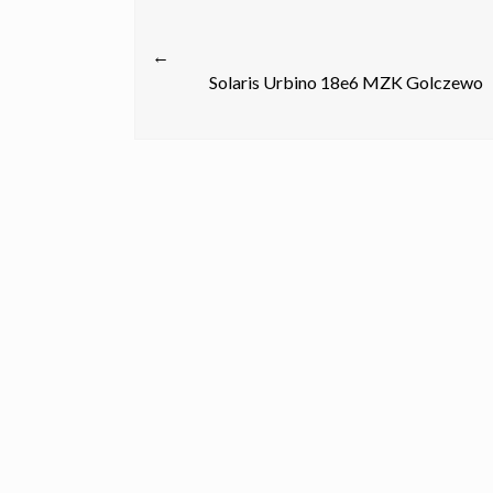
Post
←
navigation
Solaris Urbino 18e6 MZK Golczewo