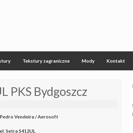
stury
Tekstury zagraniczne
Mody
Kontakt
UL PKS Bydgoszcz
 Pedro Vendeira
/ Aerosoft
el
:
Setra S412UL