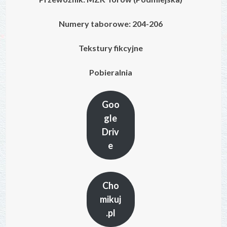
Numery taborowe: 204-206
Tekstury fikcyjne
Pobieralnia
Goo
gle
Driv
e
Cho
mikuj
.pl