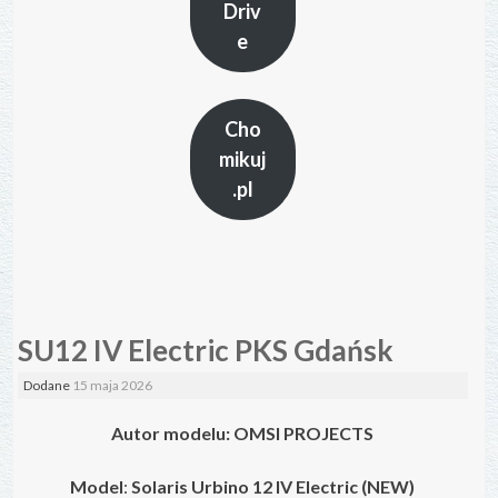
Driv
e
Cho
mikuj
.pl
SU12 IV Electric PKS Gdańsk
Dodane
15 maja 2026
Autor modelu: OMSI PROJECTS
Model
:
Solaris Urbino 12 IV
Electric
(NEW)