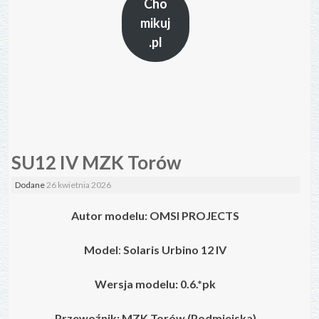
Cho
mikuj
.pl
SU12 IV MZK Torów
Dodane
26 kwietnia 2026
Autor modelu: OMSI PROJECTS
Model
:
Solaris Urbino 12 IV
Wersja modelu: 0.6.*pk
Przewoźnik: MZK Torów (Podmiejska)