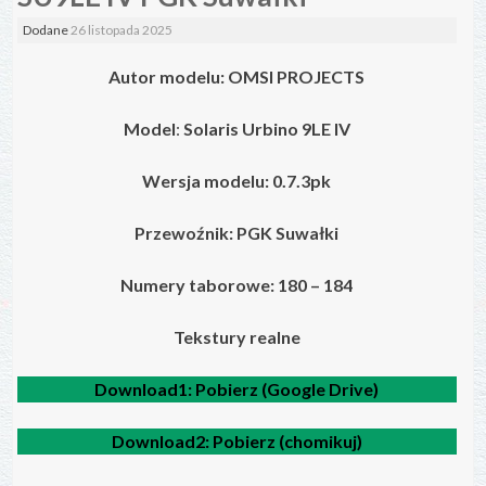
Dodane
26 listopada 2025
Autor modelu: OMSI PROJECTS
Model
:
Solaris Urbino 9LE IV
Wersja modelu: 0.7.3pk
Przewoźnik: PGK Suwałki
Numery taborowe: 180 – 184
Tekstury realne
Download1:
Pobierz (Google Drive)
Download2:
Pobierz (chomikuj)