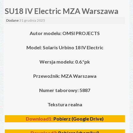
SU18 IV Electric MZA Warszawa
Dodane
31 grudnia 2025
Autor modelu: OMSI PROJECTS
Model
:
Solaris Urbino 18 IV
Electric
Wersja modelu: 0.6.*pk
Przewoźnik: MZA Warszawa
Numer taborowy: 5887
Tekstura realna
Download1:
Pobierz (Google Drive)
Download2:
Pobierz (chomikuj)