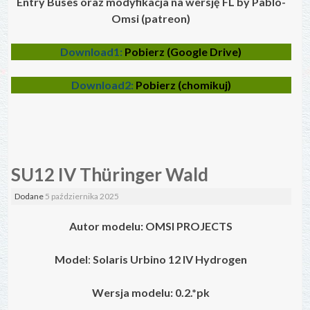
Entry Buses oraz modyfikacja na wersję FL by Pablo-
Omsi (patreon)
Download1:
Pobierz (Google Drive)
Download2:
Pobierz (chomikuj)
SU12 IV Thüringer Wald
Dodane
5 października 2025
Autor modelu: OMSI PROJECTS
Model
:
Solaris Urbino 12 IV
Hydrogen
Wersja modelu: 0.2.*pk