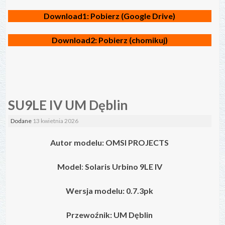
Download1:
Pobierz (Google Drive)
Download2:
Pobierz (chomikuj)
SU9LE IV UM Dęblin
Dodane
13 kwietnia 2026
Autor modelu: OMSI PROJECTS
Model
:
Solaris Urbino 9LE IV
Wersja modelu: 0.7.3pk
Przewoźnik: UM Dęblin