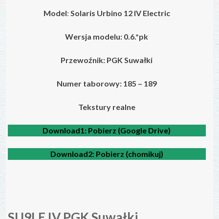
Model
:
Solaris Urbino 12 IV
Electric
Wersja modelu: 0.6.*pk
Przewoźnik: PGK Suwałki
Numer taborowy: 185 – 189
Tekstury realne
Download1:
Pobierz (Google Drive)
Download2:
Pobierz (chomikuj)
SU9LE IV PGK Suwałki