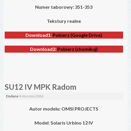
Numer taborowy: 351-353
Tekstury realne
Download1:
Pobierz (Google Drive)
Download2:
Pobierz (chomikuj)
SU12 IV MPK Radom
Dodane
4 stycznia 2026
Autor modelu: OMSI PROJECTS
Model
:
Solaris Urbino 12 IV