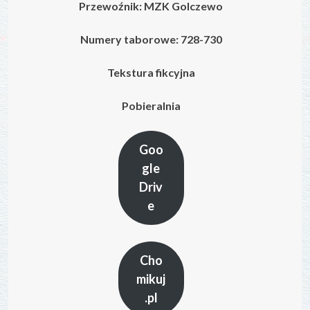
Przewoźnik: MZK Golczewo
Numery taborowe:
728-730
Tekstura fikcyjna
Pobieralnia
Goo
gle
Driv
e
Cho
mikuj
.pl