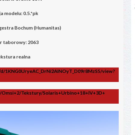
a modelu: 0.5.*pk
gestra Bochum (Humanitas)
 taborowy: 2063
kstura realna
file/d/1KNG0UryeAC_DrNi2AINOyT_D09r8MzS5/view?
L/Omsi+2/Tekstury/Solaris+Urbino+18+IV+3D+