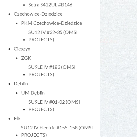
Setra S412UL #B146
Czechowice-Dziedzice
PKM Czechowice-Dziedzice
SU12 IV #32-35 (OMSI
PROJECTS)
Cieszyn
ZGK
SU9LE IV #183 (OMSI
PROJECTS)
Dęblin
UM Dęblin
SU9LE IV #01-02 (OMSI
PROJECTS)
Ełk
SU12 IV Electric #155-158 (OMSI
PROJECTS)