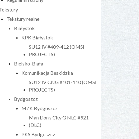
Tekstury
Tekstury realne
Białystok
KPK Białystok
SU12 IV #409-412 (OMSI
PROJECTS)
Bielsko-Biała
Komunikacja Beskidzka
SU12 IV CNG #101-110 (OMSI
PROJECTS)
Bydgoszcz
MZK Bydgoszcz
Man Lion’s City G NLC #921
(DLC)
PKS Bydgoszcz