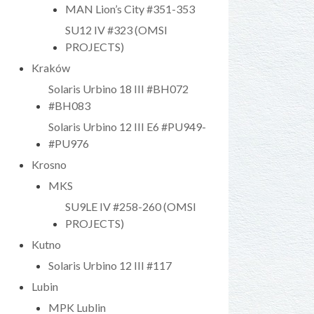
MAN Lion’s City #351-353
SU12 IV #323 (OMSI
PROJECTS)
Kraków
Solaris Urbino 18 III #BH072
#BH083
Solaris Urbino 12 III E6 #PU949-
#PU976
Krosno
MKS
SU9LE IV #258-260 (OMSI
PROJECTS)
Kutno
Solaris Urbino 12 III #117
Lubin
MPK Lublin