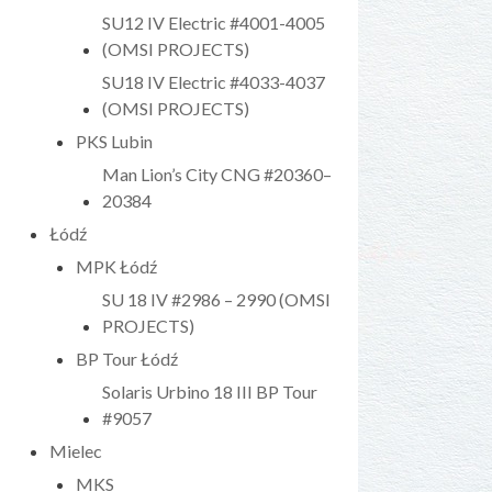
SU12 IV Electric #4001-4005
(OMSI PROJECTS)
SU18 IV Electric #4033-4037
(OMSI PROJECTS)
PKS Lubin
Man Lion’s City CNG #20360–
20384
Łódź
MPK Łódź
SU 18 IV #2986 – 2990 (OMSI
PROJECTS)
BP Tour Łódź
Solaris Urbino 18 III BP Tour
#9057
Mielec
MKS