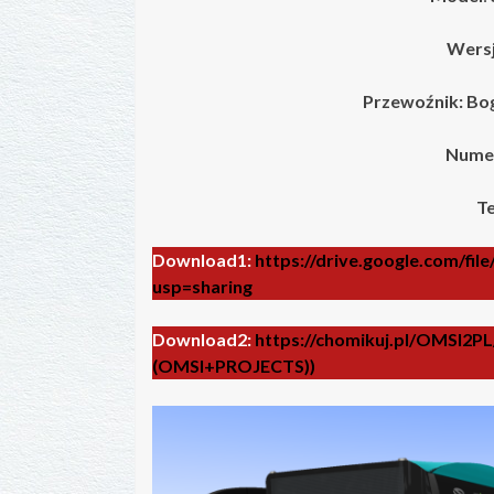
Wersj
Przewoźnik:
Bo
Numer
Te
Download1:
https://drive.google.com/
usp=sharing
Download2:
https://chomikuj.pl/OMSI2P
(OMSI+PROJECTS))