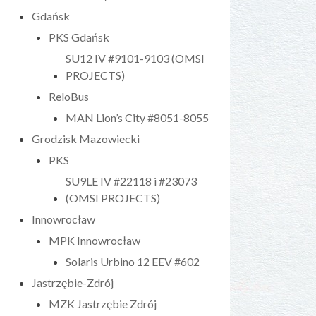
Gdańsk
PKS Gdańsk
SU12 IV #9101-9103 (OMSI
PROJECTS)
ReloBus
MAN Lion’s City #8051-8055
Grodzisk Mazowiecki
PKS
SU9LE IV #22118 i #23073
(OMSI PROJECTS)
Innowrocław
MPK Innowrocław
Solaris Urbino 12 EEV #602
Jastrzębie-Zdrój
MZK Jastrzębie Zdrój