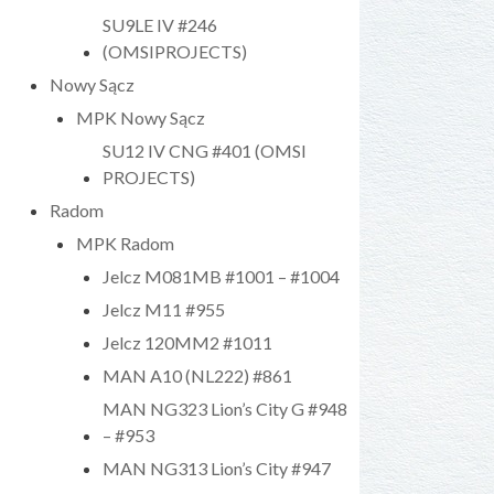
SU9LE IV #246
(OMSIPROJECTS)
Nowy Sącz
MPK Nowy Sącz
SU12 IV CNG #401 (OMSI
PROJECTS)
Radom
MPK Radom
Jelcz M081MB #1001 – #1004
Jelcz M11 #955
Jelcz 120MM2 #1011
MAN A10 (NL222) #861
MAN NG323 Lion’s City G #948
– #953
MAN NG313 Lion’s City #947