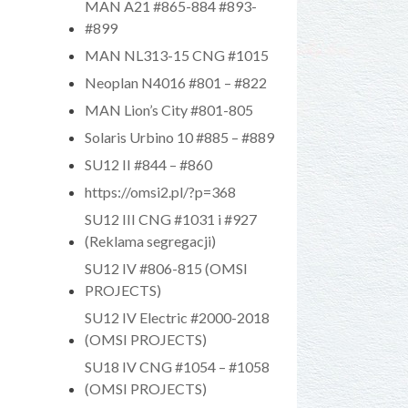
MAN A21 #865-884 #893-
#899
MAN NL313-15 CNG #1015
Neoplan N4016 #801 – #822
MAN Lion’s City #801-805
Solaris Urbino 10 #885 – #889
SU12 II #844 – #860
https://omsi2.pl/?p=368
SU12 III CNG #1031 i #927
(Reklama segregacji)
SU12 IV #806-815 (OMSI
PROJECTS)
SU12 IV Electric #2000-2018
(OMSI PROJECTS)
SU18 IV CNG #1054 – #1058
(OMSI PROJECTS)