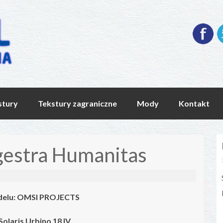
stury
Tekstury zagraniczne
Mody
Kontakt
gestra Humanitas
delu:
OMSI PROJECTS
Solaris Urbino 18 IV