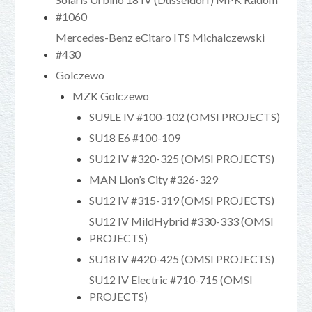
#1060
Mercedes-Benz eCitaro ITS Michalczewski
#430
Golczewo
MZK Golczewo
SU9LE IV #100-102 (OMSI PROJECTS)
SU18 E6 #100-109
SU12 IV #320-325 (OMSI PROJECTS)
MAN Lion’s City #326-329
SU12 IV #315-319 (OMSI PROJECTS)
SU12 IV MildHybrid #330-333 (OMSI
PROJECTS)
SU18 IV #420-425 (OMSI PROJECTS)
SU12 IV Electric #710-715 (OMSI
PROJECTS)