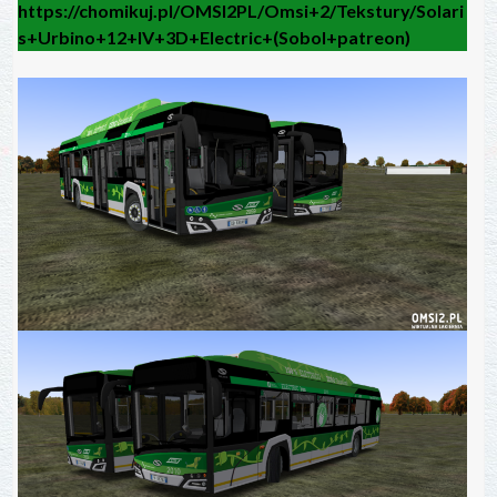
https://chomikuj.pl/OMSI2PL/Omsi+2/Tekstury/Solari
s+Urbino+12+IV+3D+Electric+(Sobol+patreon)