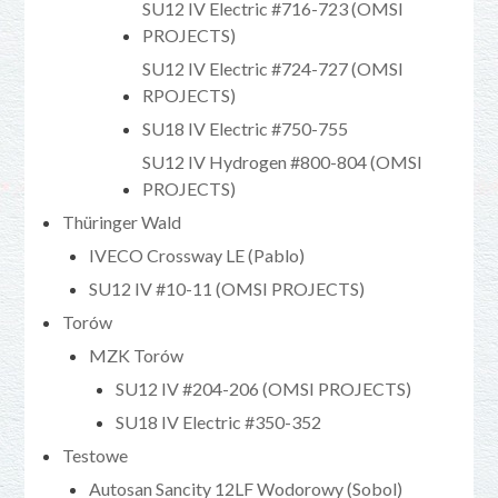
SU12 IV Electric #716-723 (OMSI
PROJECTS)
SU12 IV Electric #724-727 (OMSI
RPOJECTS)
SU18 IV Electric #750-755
SU12 IV Hydrogen #800-804 (OMSI
PROJECTS)
Thüringer Wald
IVECO Crossway LE (Pablo)
SU12 IV #10-11 (OMSI PROJECTS)
Torów
MZK Torów
SU12 IV #204-206 (OMSI PROJECTS)
SU18 IV Electric #350-352
Testowe
Autosan Sancity 12LF Wodorowy (Sobol)