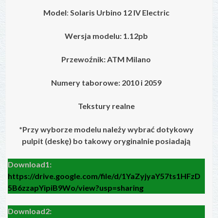
Model
:
Solaris Urbino 12 IV
Electric
Wersja modelu: 1.12pb
Przewoźnik: ATM Milano
Numery taborowe: 2010 i 2059
Tekstury realne
*Przy wyborze modelu należy wybrać dotykowy
pulpit (deskę) bo takowy oryginalnie posiadają
Download1:
https://drive.google.com/file/d/1YaZyjyaY57ts1HFzD
5B6zzapYipiB9Wo/view?usp=sharing
Download2: