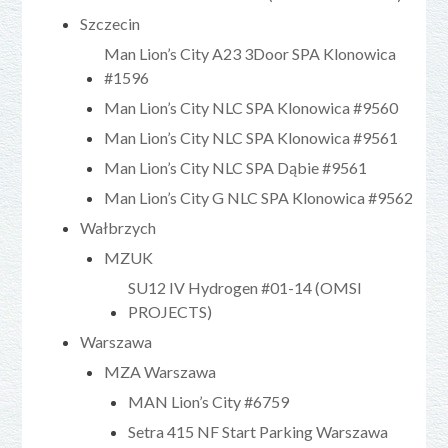
Szczecin
Man Lion’s City A23 3Door SPA Klonowica
#1596
Man Lion’s City NLC SPA Klonowica #9560
Man Lion’s City NLC SPA Klonowica #9561
Man Lion’s City NLC SPA Dąbie #9561
Man Lion’s City G NLC SPA Klonowica #9562
Wałbrzych
MZUK
SU12 IV Hydrogen #01-14 (OMSI
PROJECTS)
Warszawa
MZA Warszawa
MAN Lion’s City #6759
Setra 415 NF Start Parking Warszawa