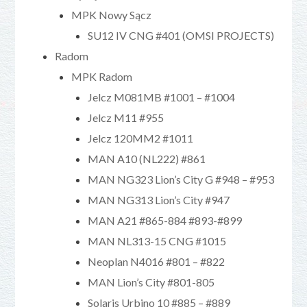
MPK Nowy Sącz
SU12 IV CNG #401 (OMSI PROJECTS)
Radom
MPK Radom
Jelcz M081MB #1001 – #1004
Jelcz M11 #955
Jelcz 120MM2 #1011
MAN A10 (NL222) #861
MAN NG323 Lion’s City G #948 – #953
MAN NG313 Lion’s City #947
MAN A21 #865-884 #893-#899
MAN NL313-15 CNG #1015
Neoplan N4016 #801 – #822
MAN Lion’s City #801-805
Solaris Urbino 10 #885 – #889