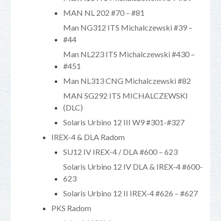
MAN NL 202 #70 – #81
Man NG312 ITS Michalczewski #39 –
#44
Man NL223 ITS Michalczewski #430 –
#451
Man NL313 CNG Michalczewski #82
MAN SG292 ITS MICHALCZEWSKI
(DLC)
Solaris Urbino 12 III W9 #301-#327
IREX-4 & DLA Radom
SU12 IV IREX-4 / DLA #600 – 623
Solaris Urbino 12 IV DLA & IREX-4 #600-
623
Solaris Urbino 12 II IREX-4 #626 – #627
PKS Radom