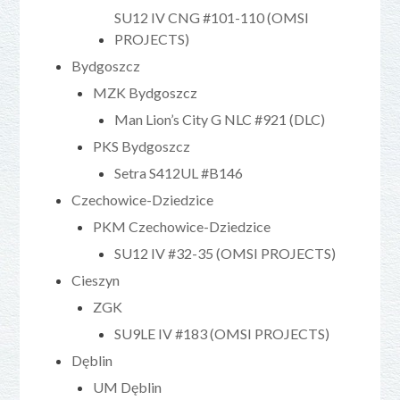
SU12 IV CNG #101-110 (OMSI
PROJECTS)
Bydgoszcz
MZK Bydgoszcz
Man Lion’s City G NLC #921 (DLC)
PKS Bydgoszcz
Setra S412UL #B146
Czechowice-Dziedzice
PKM Czechowice-Dziedzice
SU12 IV #32-35 (OMSI PROJECTS)
Cieszyn
ZGK
SU9LE IV #183 (OMSI PROJECTS)
Dęblin
UM Dęblin