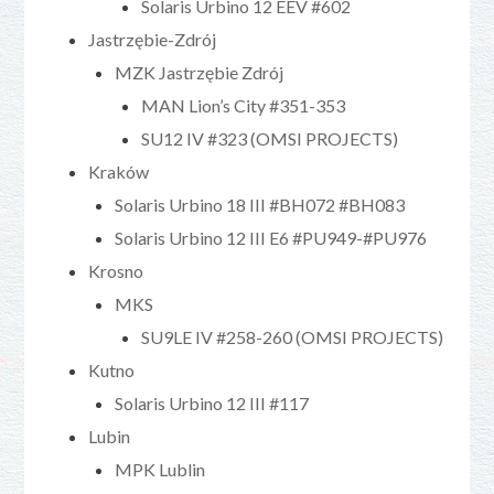
Solaris Urbino 12 EEV #602
Jastrzębie-Zdrój
MZK Jastrzębie Zdrój
MAN Lion’s City #351-353
SU12 IV #323 (OMSI PROJECTS)
Kraków
Solaris Urbino 18 III #BH072 #BH083
Solaris Urbino 12 III E6 #PU949-#PU976
Krosno
MKS
SU9LE IV #258-260 (OMSI PROJECTS)
Kutno
Solaris Urbino 12 III #117
Lubin
MPK Lublin