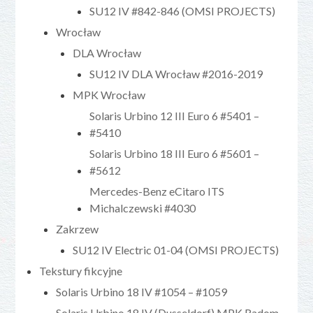
SU12 IV #842-846 (OMSI PROJECTS)
Wrocław
DLA Wrocław
SU12 IV DLA Wrocław #2016-2019
MPK Wrocław
Solaris Urbino 12 III Euro 6 #5401 –
#5410
Solaris Urbino 18 III Euro 6 #5601 –
#5612
Mercedes-Benz eCitaro ITS
Michalczewski #4030
Zakrzew
SU12 IV Electric 01-04 (OMSI PROJECTS)
Tekstury fikcyjne
Solaris Urbino 18 IV #1054 – #1059
Solaris Urbino 18 IV (Dusseldorf) MPK Radom