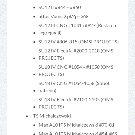
SU12 II #844 – #860
https://omsi2.pl/?p=368
SU12 III CNG #1031 i #927 (Reklama
segregacji)
SU12 IV #806-815 (OMSI PROJECTS)
SU12 IV Electric #2000-2018 (OMSI
PROJECTS)
SU18 IV CNG #1054 – #1058 (OMSI
PROJECTS)
SU18 IV CNG #1054-1058 (Sobol
patreon)
SU18 IV Electric #2100-2105 (OMSI
PROJECTS)
ITS Michalczewski
Man A10 ITS Michalczewski #70-81
Man A10 ITS Michalczewski #54-#69