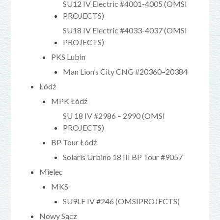
SU12 IV Electric #4001-4005 (OMSI
PROJECTS)
SU18 IV Electric #4033-4037 (OMSI
PROJECTS)
PKS Lubin
Man Lion’s City CNG #20360–20384
Łódź
MPK Łódź
SU 18 IV #2986 – 2990 (OMSI
PROJECTS)
BP Tour Łódź
Solaris Urbino 18 III BP Tour #9057
Mielec
MKS
SU9LE IV #246 (OMSIPROJECTS)
Nowy Sącz