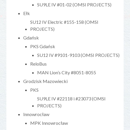
SU9LE IV #01-02 (OMSI PROJECTS)
Ełk
SU12 IV Electric #155-158 (OMSI
PROJECTS)
Gdańsk
PKS Gdańsk
SU12 IV #9101-9103 (OMSI PROJECTS)
ReloBus
MAN Lion’s City #8051-8055
Grodzisk Mazowiecki
PKS
SU9LE IV #22118 i #23073 (OMSI
PROJECTS)
Innowrocław
MPK Innowrocław