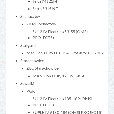
Jelcz M121M
Setra S315 NF
Sochaczew
ZKM Sochaczew
SU12 IV Electric #53-55 (OMSI
PROJECTS)
Stargard
Man Lion’s City NLC P. A. Gryf #7901 – 7902
Starachowice
ZEC Starachowice
MAN Lion’s City 12 CNG #14
Suwałki
PGK
SU12 IV Electric #185-189 (OMSI
PROJECTS)
SU9LE IV #180-184 (OMSI PROJECTS)