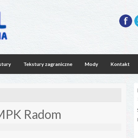
stury
Tekstury zagraniczne
Mody
Kontakt
 MPK Radom