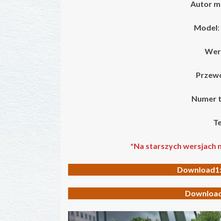
Autor m
Model
:
Wers
Przew
Numer t
Te
*Na starszych wersjach 
Download1
Download