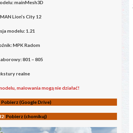
odelu:
mainMesh3D
MAN Lion’s City 12
ja modelu: 1.21
oźnik:
MPK Radom
aborowy: 801 – 805
kstury realne
modelu, malowania mogą nie działać!
:
Pobierz (Google Drive)
2:
Pobierz (chomikuj)