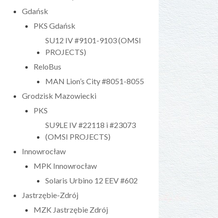
Gdańsk
PKS Gdańsk
SU12 IV #9101-9103 (OMSI
PROJECTS)
ReloBus
MAN Lion’s City #8051-8055
Grodzisk Mazowiecki
PKS
SU9LE IV #22118 i #23073
(OMSI PROJECTS)
Innowrocław
MPK Innowrocław
Solaris Urbino 12 EEV #602
Jastrzębie-Zdrój
MZK Jastrzębie Zdrój