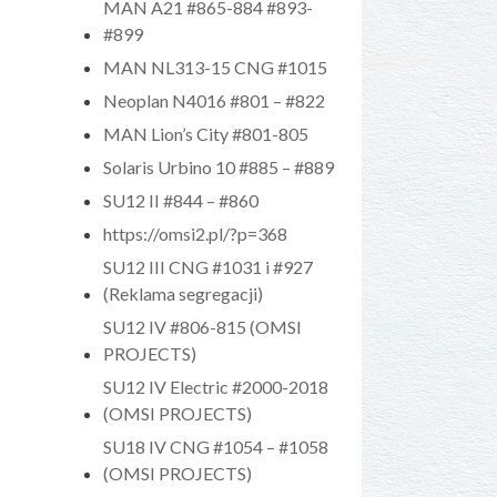
MAN A21 #865-884 #893-
#899
MAN NL313-15 CNG #1015
Neoplan N4016 #801 – #822
MAN Lion’s City #801-805
Solaris Urbino 10 #885 – #889
SU12 II #844 – #860
https://omsi2.pl/?p=368
SU12 III CNG #1031 i #927
(Reklama segregacji)
SU12 IV #806-815 (OMSI
PROJECTS)
SU12 IV Electric #2000-2018
(OMSI PROJECTS)
SU18 IV CNG #1054 – #1058
(OMSI PROJECTS)