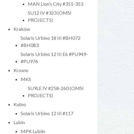
MAN Lion’s City #351-353
SU12 IV #323 (OMSI
PROJECTS)
Kraków
Solaris Urbino 18 III #BH072
#BH083
Solaris Urbino 12 III E6 #PU949-
#PU976
Krosno
MKS
SU9LE IV #258-260 (OMSI
PROJECTS)
Kutno
Solaris Urbino 12 III #117
Lubin
MPK Lublin