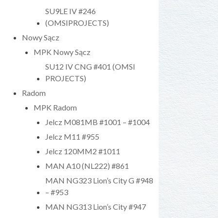
SU9LE IV #246
(OMSIPROJECTS)
Nowy Sącz
MPK Nowy Sącz
SU12 IV CNG #401 (OMSI
PROJECTS)
Radom
MPK Radom
Jelcz M081MB #1001 – #1004
Jelcz M11 #955
Jelcz 120MM2 #1011
MAN A10 (NL222) #861
MAN NG323 Lion’s City G #948
– #953
MAN NG313 Lion’s City #947