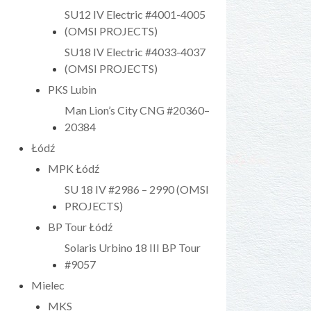
SU12 IV Electric #4001-4005
(OMSI PROJECTS)
SU18 IV Electric #4033-4037
(OMSI PROJECTS)
PKS Lubin
Man Lion’s City CNG #20360–
20384
Łódź
MPK Łódź
SU 18 IV #2986 – 2990 (OMSI
PROJECTS)
BP Tour Łódź
Solaris Urbino 18 III BP Tour
#9057
Mielec
MKS