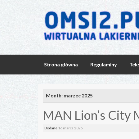
Skip
Strona główna
Regulaminy
Tek
to
content
Month:
marzec 2025
MAN Lion’s City
Dodane
16 marca 2025