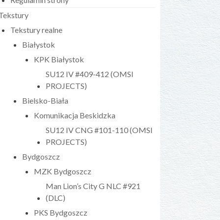
Tekstury
Tekstury realne
Białystok
KPK Białystok
SU12 IV #409-412 (OMSI
PROJECTS)
Bielsko-Biała
Komunikacja Beskidzka
SU12 IV CNG #101-110 (OMSI
PROJECTS)
Bydgoszcz
MZK Bydgoszcz
Man Lion’s City G NLC #921
(DLC)
PKS Bydgoszcz