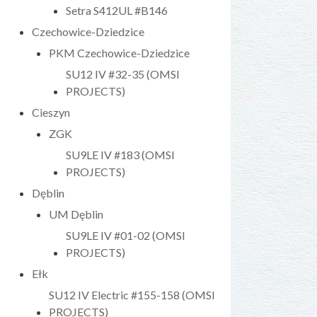
Setra S412UL #B146
Czechowice-Dziedzice
PKM Czechowice-Dziedzice
SU12 IV #32-35 (OMSI
PROJECTS)
Cieszyn
ZGK
SU9LE IV #183 (OMSI
PROJECTS)
Dęblin
UM Dęblin
SU9LE IV #01-02 (OMSI
PROJECTS)
Ełk
SU12 IV Electric #155-158 (OMSI
PROJECTS)