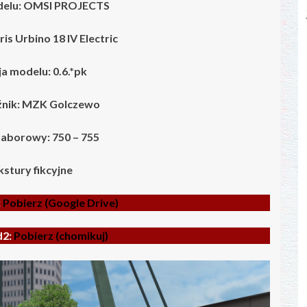
delu: OMSI PROJECTS
ris Urbino 18 IV
Electric
a modelu: 0.6.*pk
nik: MZK Golczewo
aborowy: 750 – 755
kstury fikcyjne
:
Pobierz (Google Drive)
d2:
Pobierz (chomikuj)