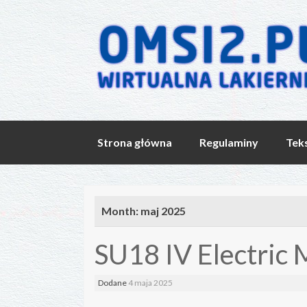
Skip
Strona główna
Regulaminy
Tek
to
content
Month:
maj 2025
SU18 IV Electric
Dodane
4 maja 2025