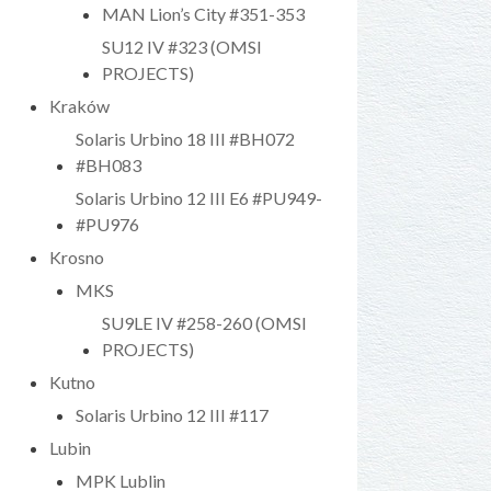
MAN Lion’s City #351-353
SU12 IV #323 (OMSI
PROJECTS)
Kraków
Solaris Urbino 18 III #BH072
#BH083
Solaris Urbino 12 III E6 #PU949-
#PU976
Krosno
MKS
SU9LE IV #258-260 (OMSI
PROJECTS)
Kutno
Solaris Urbino 12 III #117
Lubin
MPK Lublin