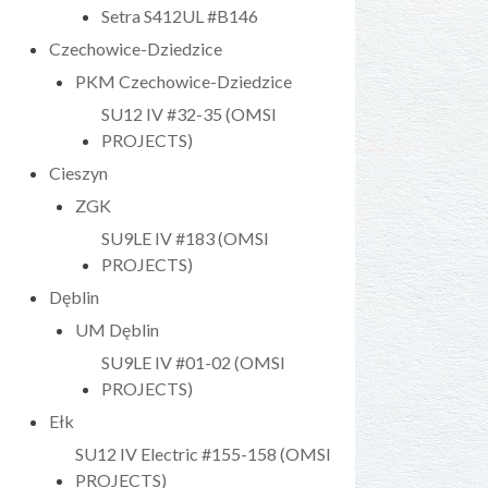
Setra S412UL #B146
Czechowice-Dziedzice
PKM Czechowice-Dziedzice
SU12 IV #32-35 (OMSI
PROJECTS)
Cieszyn
ZGK
SU9LE IV #183 (OMSI
PROJECTS)
Dęblin
UM Dęblin
SU9LE IV #01-02 (OMSI
PROJECTS)
Ełk
SU12 IV Electric #155-158 (OMSI
PROJECTS)