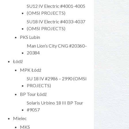
SU12 IV Electric #4001-4005
(OMSI PROJECTS)
SU18 IV Electric #4033-4037
(OMSI PROJECTS)
PKS Lubin
Man Lion’s City CNG #20360–
20384
Łódź
MPK Łódź
SU 18 IV #2986 – 2990 (OMSI
PROJECTS)
BP Tour Łódź
Solaris Urbino 18 III BP Tour
#9057
Mielec
MKS