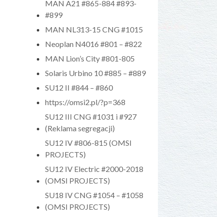
MAN A21 #865-884 #893-
#899
MAN NL313-15 CNG #1015
Neoplan N4016 #801 – #822
MAN Lion’s City #801-805
Solaris Urbino 10 #885 – #889
SU12 II #844 – #860
https://omsi2.pl/?p=368
SU12 III CNG #1031 i #927
(Reklama segregacji)
SU12 IV #806-815 (OMSI
PROJECTS)
SU12 IV Electric #2000-2018
(OMSI PROJECTS)
SU18 IV CNG #1054 – #1058
(OMSI PROJECTS)