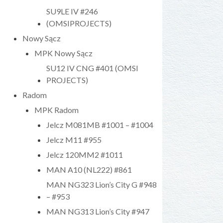
SU9LE IV #246
(OMSIPROJECTS)
Nowy Sącz
MPK Nowy Sącz
SU12 IV CNG #401 (OMSI
PROJECTS)
Radom
MPK Radom
Jelcz M081MB #1001 – #1004
Jelcz M11 #955
Jelcz 120MM2 #1011
MAN A10 (NL222) #861
MAN NG323 Lion’s City G #948
– #953
MAN NG313 Lion’s City #947