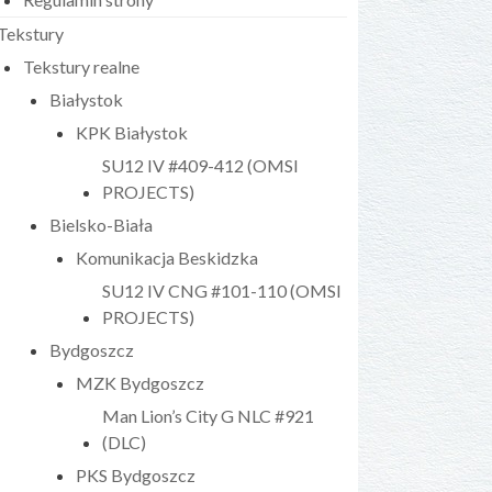
Tekstury
Tekstury realne
Białystok
KPK Białystok
SU12 IV #409-412 (OMSI
PROJECTS)
Bielsko-Biała
Komunikacja Beskidzka
SU12 IV CNG #101-110 (OMSI
PROJECTS)
Bydgoszcz
MZK Bydgoszcz
Man Lion’s City G NLC #921
(DLC)
PKS Bydgoszcz