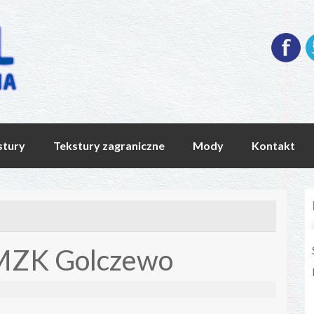
stury
Tekstury zagraniczne
Mody
Kontakt
 MZK Golczewo