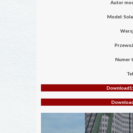
Autor mo
Model
:
Sola
Wersj
Przewoź
Numer t
Te
Download1
Downloa