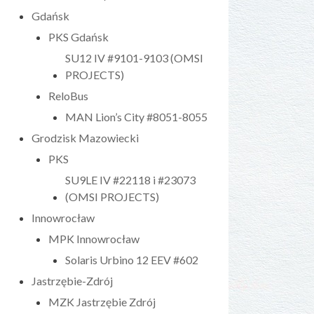
Gdańsk
PKS Gdańsk
SU12 IV #9101-9103 (OMSI
PROJECTS)
ReloBus
MAN Lion’s City #8051-8055
Grodzisk Mazowiecki
PKS
SU9LE IV #22118 i #23073
(OMSI PROJECTS)
Innowrocław
MPK Innowrocław
Solaris Urbino 12 EEV #602
Jastrzębie-Zdrój
MZK Jastrzębie Zdrój