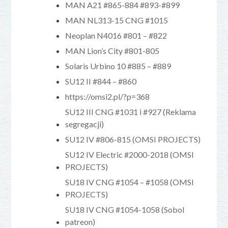
MAN A21 #865-884 #893-#899
MAN NL313-15 CNG #1015
Neoplan N4016 #801 – #822
MAN Lion’s City #801-805
Solaris Urbino 10 #885 – #889
SU12 II #844 – #860
https://omsi2.pl/?p=368
SU12 III CNG #1031 i #927 (Reklama
segregacji)
SU12 IV #806-815 (OMSI PROJECTS)
SU12 IV Electric #2000-2018 (OMSI
PROJECTS)
SU18 IV CNG #1054 – #1058 (OMSI
PROJECTS)
SU18 IV CNG #1054-1058 (Sobol
patreon)