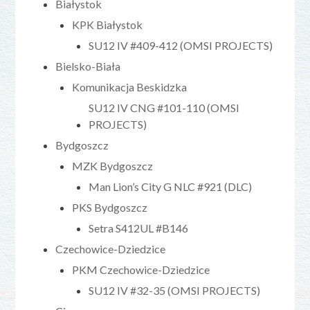
Białystok
KPK Białystok
SU12 IV #409-412 (OMSI PROJECTS)
Bielsko-Biała
Komunikacja Beskidzka
SU12 IV CNG #101-110 (OMSI
PROJECTS)
Bydgoszcz
MZK Bydgoszcz
Man Lion’s City G NLC #921 (DLC)
PKS Bydgoszcz
Setra S412UL #B146
Czechowice-Dziedzice
PKM Czechowice-Dziedzice
SU12 IV #32-35 (OMSI PROJECTS)