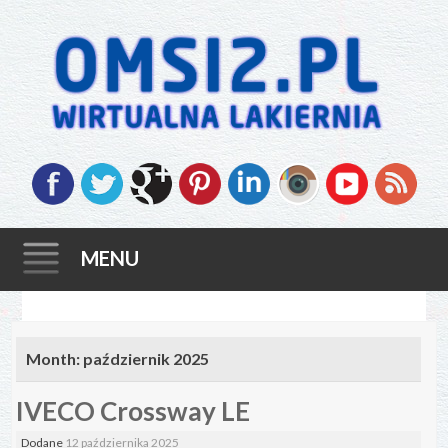
MENU
Skip
to
Month:
październik 2025
content
IVECO Crossway LE
Dodane
12 października 2025