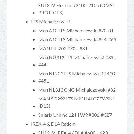
SU18 IV Electric #2100-2105 (OMSI
PROJECTS)
ITS Michalczewski
Man A10 ITS Michalczewski #70-81
Man A10 ITS Michalczewski #54-#69
MAN NL 202 #70 – #81
Man NG312 ITS Michalczewski #39 –
#44
Man NL223 ITS Michalczewski #430 –
#451
Man NL313 CNG Michalczewski #82
MAN SG292 ITS MICHALCZEWSKI
(DLC)
Solaris Urbino 12 III W9 #301-#327
IREX-4 & DLA Radom
SU12 IV IREX-4 / DLA #600 – 623