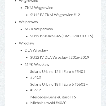
Wągrowiec
ZKM Wągrowiec
SU12 IV ZKM Wągrowiec #12
Wejherowo
MZK Wejherowo
SU12 IV #842-846 (OMSI PROJECTS)
Wrocław
DLA Wrocław
SU12 IV DLA Wrocław #2016-2019
MPK Wrocław
Solaris Urbino 12 III Euro 6 #5401 –
#5410
Solaris Urbino 18 III Euro 6 #5601 –
#5612
Mercedes-Benz eCitaro ITS
Michalczewski #4030