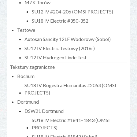
MZK Torów
SU12 IV #204-206 (OMSI PROJECTS)
SU18 IV Electric #350-352
Testowe
Autosan Sancity 12LF Wodorowy (Sobol)
SU12 IV Electric Testowy (2016r)
SU12 IV Hydrogen Linde Test
Tekstury zagraniczne
Bochum
SU18 IV Bogestra Humanitas #2063 (OMSI
PROJECTS)
Dortmund
DSW21 Dortmund
SU18 IV Electric #1841–1843 (OMSI
PROJECTS)
SU18 IV Electric #1842 (Sobol)