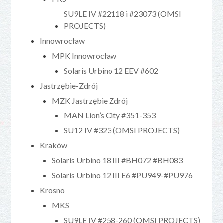
SU9LE IV #22118 i #23073 (OMSI
PROJECTS)
Innowrocław
MPK Innowrocław
Solaris Urbino 12 EEV #602
Jastrzębie-Zdrój
MZK Jastrzębie Zdrój
MAN Lion’s City #351-353
SU12 IV #323 (OMSI PROJECTS)
Kraków
Solaris Urbino 18 III #BH072 #BH083
Solaris Urbino 12 III E6 #PU949-#PU976
Krosno
MKS
SU9LE IV #258-260 (OMSI PROJECTS)