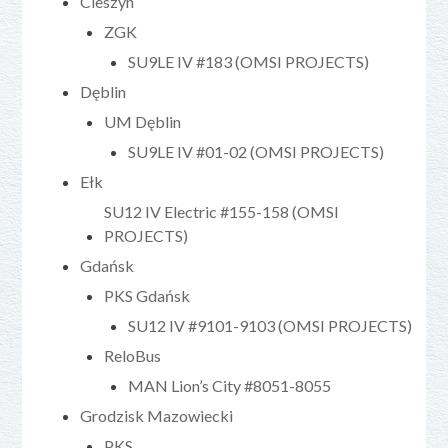
Cieszyn
ZGK
SU9LE IV #183 (OMSI PROJECTS)
Dęblin
UM Dęblin
SU9LE IV #01-02 (OMSI PROJECTS)
Ełk
SU12 IV Electric #155-158 (OMSI
PROJECTS)
Gdańsk
PKS Gdańsk
SU12 IV #9101-9103 (OMSI PROJECTS)
ReloBus
MAN Lion’s City #8051-8055
Grodzisk Mazowiecki
PKS