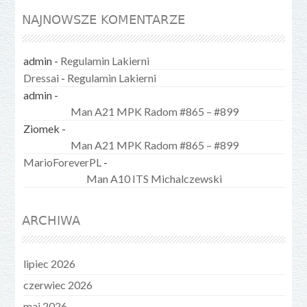
NAJNOWSZE KOMENTARZE
admin
-
Regulamin Lakierni
Dressai
-
Regulamin Lakierni
admin
-
Man A21 MPK Radom #865 – #899
Ziomek
-
Man A21 MPK Radom #865 – #899
MarioForeverPL
-
Man A10 ITS Michalczewski
ARCHIWA
lipiec 2026
czerwiec 2026
maj 2026