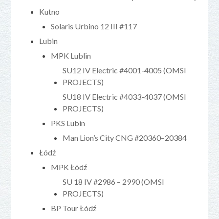
Kutno
Solaris Urbino 12 III #117
Lubin
MPK Lublin
SU12 IV Electric #4001-4005 (OMSI
PROJECTS)
SU18 IV Electric #4033-4037 (OMSI
PROJECTS)
PKS Lubin
Man Lion’s City CNG #20360–20384
Łódź
MPK Łódź
SU 18 IV #2986 – 2990 (OMSI
PROJECTS)
BP Tour Łódź