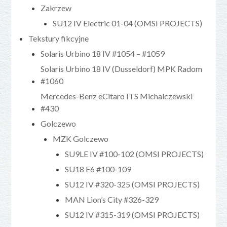
Zakrzew
SU12 IV Electric 01-04 (OMSI PROJECTS)
Tekstury fikcyjne
Solaris Urbino 18 IV #1054 – #1059
Solaris Urbino 18 IV (Dusseldorf) MPK Radom
#1060
Mercedes-Benz eCitaro ITS Michalczewski
#430
Golczewo
MZK Golczewo
SU9LE IV #100-102 (OMSI PROJECTS)
SU18 E6 #100-109
SU12 IV #320-325 (OMSI PROJECTS)
MAN Lion’s City #326-329
SU12 IV #315-319 (OMSI PROJECTS)