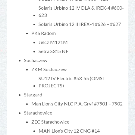
Solaris Urbino 12 IV DLA & IREX-4 #600-
623
Solaris Urbino 12 II IREX-4 #626 – #627
PKS Radom
Jelcz M121M
Setra S315 NF
Sochaczew
ZKM Sochaczew
SU12 IV Electric #53-55 (OMSI
PROJECTS)
Stargard
Man Lion’s City NLC P. A. Gryf #7901 – 7902
Starachowice
ZEC Starachowice
MAN Lion’s City 12 CNG #14