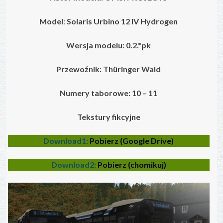
Model
:
Solaris Urbino 12 IV
Hydrogen
Wersja modelu: 0.2.*pk
Przewoźnik: Thüringer Wald
Numery taborowe: 10 – 11
Tekstury fikcyjne
Download1:
Pobierz (Google Drive)
Download2:
Pobierz (chomikuj)