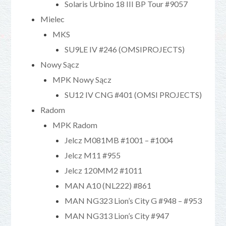
Solaris Urbino 18 III BP Tour #9057
Mielec
MKS
SU9LE IV #246 (OMSIPROJECTS)
Nowy Sącz
MPK Nowy Sącz
SU12 IV CNG #401 (OMSI PROJECTS)
Radom
MPK Radom
Jelcz M081MB #1001 – #1004
Jelcz M11 #955
Jelcz 120MM2 #1011
MAN A10 (NL222) #861
MAN NG323 Lion’s City G #948 – #953
MAN NG313 Lion’s City #947