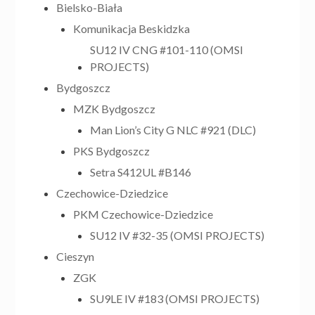
Bielsko-Biała
Komunikacja Beskidzka
SU12 IV CNG #101-110 (OMSI
PROJECTS)
Bydgoszcz
MZK Bydgoszcz
Man Lion’s City G NLC #921 (DLC)
PKS Bydgoszcz
Setra S412UL #B146
Czechowice-Dziedzice
PKM Czechowice-Dziedzice
SU12 IV #32-35 (OMSI PROJECTS)
Cieszyn
ZGK
SU9LE IV #183 (OMSI PROJECTS)