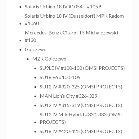
Solaris Urbino 18 IV #1054 – #1059
Solaris Urbino 18 IV (Dusseldorf) MPK Radom
#1060
Mercedes-Benz eCitaro ITS Michalczewski
#430
Golczewo
MZK Golczewo
SU9LE IV #100-102 (OMSI PROJECTS)
SU18 E6 #100-109
SU12 IV #320-325 (OMSI PROJECTS)
MAN Lion’s City #326-329
SU12 IV #315-319 (OMSI PROJECTS)
SU12 IV MildHybrid #330-333 (OMSI
PROJECTS)
SU18 IV #420-425 (OMSI PROJECTS)