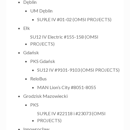
Dęblin
UM Dęblin
SU9LE IV #01-02 (OMSI PROJECTS)
Ełk
SU12 IV Electric #155-158 (OMSI
PROJECTS)
Gdańsk
PKS Gdańsk
SU12 IV #9101-9103 (OMSI PROJECTS)
ReloBus
MAN Lion’s City #8051-8055
Grodzisk Mazowiecki
PKS
SU9LE IV #22118 i #23073 (OMSI
PROJECTS)
Innowrocław