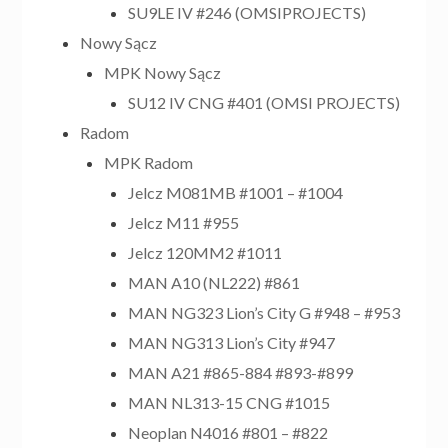
SU9LE IV #246 (OMSIPROJECTS)
Nowy Sącz
MPK Nowy Sącz
SU12 IV CNG #401 (OMSI PROJECTS)
Radom
MPK Radom
Jelcz M081MB #1001 – #1004
Jelcz M11 #955
Jelcz 120MM2 #1011
MAN A10 (NL222) #861
MAN NG323 Lion’s City G #948 – #953
MAN NG313 Lion’s City #947
MAN A21 #865-884 #893-#899
MAN NL313-15 CNG #1015
Neoplan N4016 #801 – #822