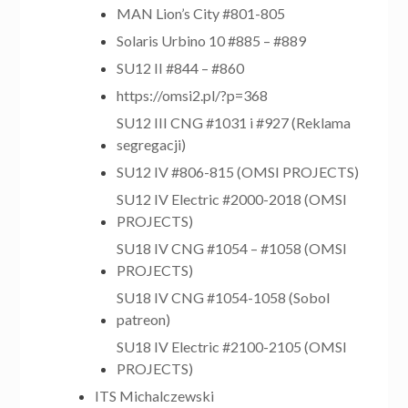
MAN Lion’s City #801-805
Solaris Urbino 10 #885 – #889
SU12 II #844 – #860
https://omsi2.pl/?p=368
SU12 III CNG #1031 i #927 (Reklama
segregacji)
SU12 IV #806-815 (OMSI PROJECTS)
SU12 IV Electric #2000-2018 (OMSI
PROJECTS)
SU18 IV CNG #1054 – #1058 (OMSI
PROJECTS)
SU18 IV CNG #1054-1058 (Sobol
patreon)
SU18 IV Electric #2100-2105 (OMSI
PROJECTS)
ITS Michalczewski