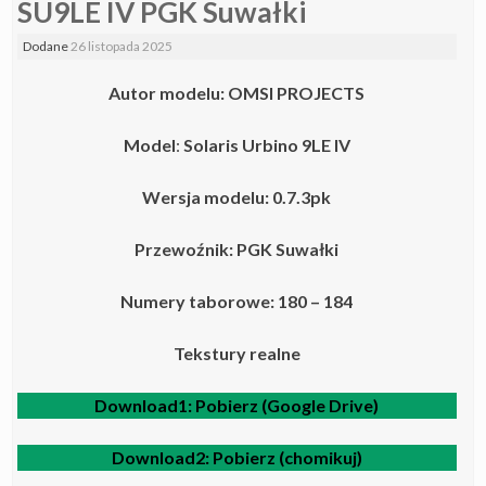
SU9LE IV PGK Suwałki
Dodane
26 listopada 2025
Autor modelu: OMSI PROJECTS
Model
:
Solaris Urbino 9LE IV
Wersja modelu: 0.7.3pk
Przewoźnik: PGK Suwałki
Numery taborowe: 180 – 184
Tekstury realne
Download1:
Pobierz (Google Drive)
Download2:
Pobierz (chomikuj)