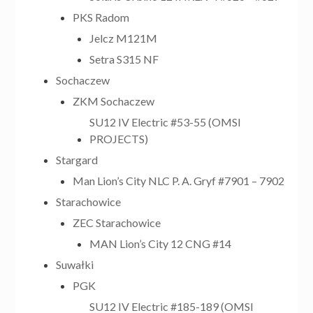
PKS Radom
Jelcz M121M
Setra S315 NF
Sochaczew
ZKM Sochaczew
SU12 IV Electric #53-55 (OMSI
PROJECTS)
Stargard
Man Lion’s City NLC P. A. Gryf #7901 – 7902
Starachowice
ZEC Starachowice
MAN Lion’s City 12 CNG #14
Suwałki
PGK
SU12 IV Electric #185-189 (OMSI