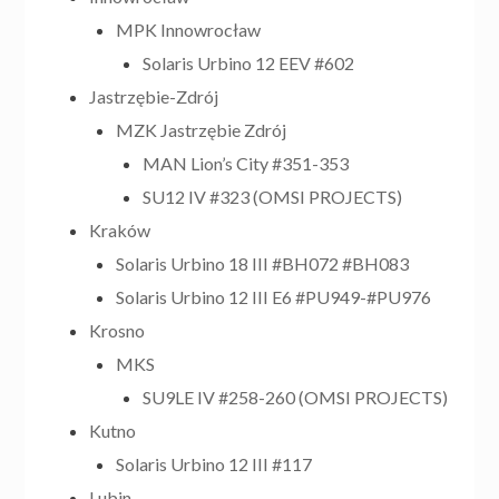
MPK Innowrocław
Solaris Urbino 12 EEV #602
Jastrzębie-Zdrój
MZK Jastrzębie Zdrój
MAN Lion’s City #351-353
SU12 IV #323 (OMSI PROJECTS)
Kraków
Solaris Urbino 18 III #BH072 #BH083
Solaris Urbino 12 III E6 #PU949-#PU976
Krosno
MKS
SU9LE IV #258-260 (OMSI PROJECTS)
Kutno
Solaris Urbino 12 III #117
Lubin