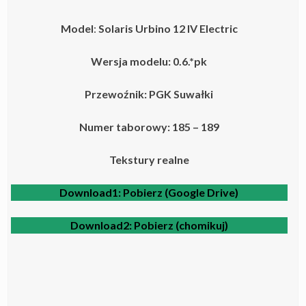
Model
:
Solaris Urbino 12 IV
Electric
Wersja modelu: 0.6.*pk
Przewoźnik: PGK Suwałki
Numer taborowy: 185 – 189
Tekstury realne
Download1:
Pobierz (Google Drive)
Download2:
Pobierz (chomikuj)