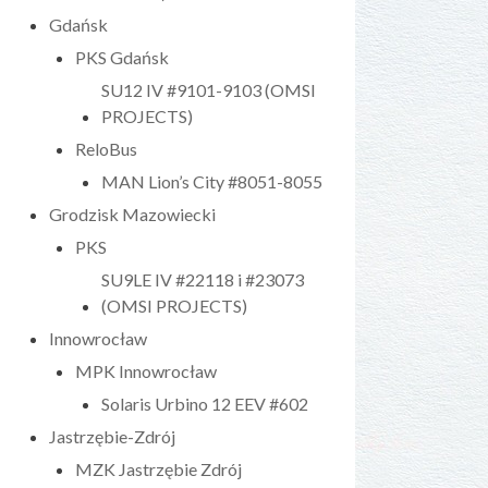
Gdańsk
PKS Gdańsk
SU12 IV #9101-9103 (OMSI
PROJECTS)
ReloBus
MAN Lion’s City #8051-8055
Grodzisk Mazowiecki
PKS
SU9LE IV #22118 i #23073
(OMSI PROJECTS)
Innowrocław
MPK Innowrocław
Solaris Urbino 12 EEV #602
Jastrzębie-Zdrój
MZK Jastrzębie Zdrój