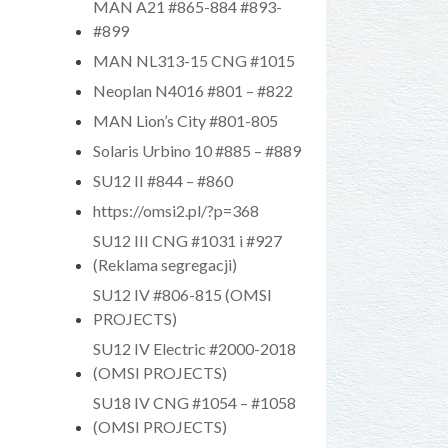
MAN A21 #865-884 #893-
#899
MAN NL313-15 CNG #1015
Neoplan N4016 #801 – #822
MAN Lion’s City #801-805
Solaris Urbino 10 #885 – #889
SU12 II #844 – #860
https://omsi2.pl/?p=368
SU12 III CNG #1031 i #927
(Reklama segregacji)
SU12 IV #806-815 (OMSI
PROJECTS)
SU12 IV Electric #2000-2018
(OMSI PROJECTS)
SU18 IV CNG #1054 – #1058
(OMSI PROJECTS)