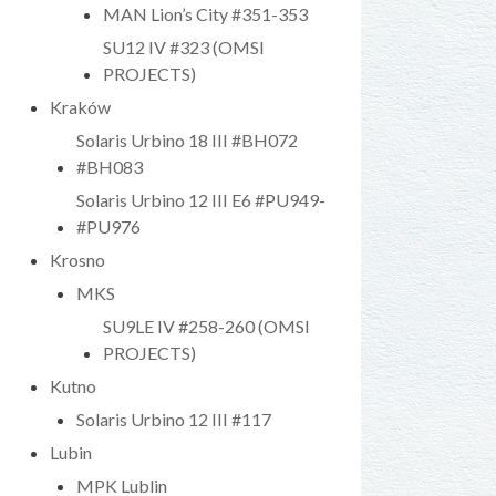
MAN Lion’s City #351-353
SU12 IV #323 (OMSI
PROJECTS)
Kraków
Solaris Urbino 18 III #BH072
#BH083
Solaris Urbino 12 III E6 #PU949-
#PU976
Krosno
MKS
SU9LE IV #258-260 (OMSI
PROJECTS)
Kutno
Solaris Urbino 12 III #117
Lubin
MPK Lublin