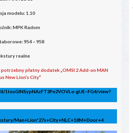
ja modelu: 1.10
oźnik: MPK Radom
taborowe:
954 – 958
kstury realne
st potrzebny płatny dodatek „OMSI 2 Add-on MAN
s New Lion’s City”
file/d/1tosGINSypNAzFT3Pe2VOVLo-gUE–FG4/view?
Tekstury/Man+Lion*27s+City+NLC+18M+Door+4