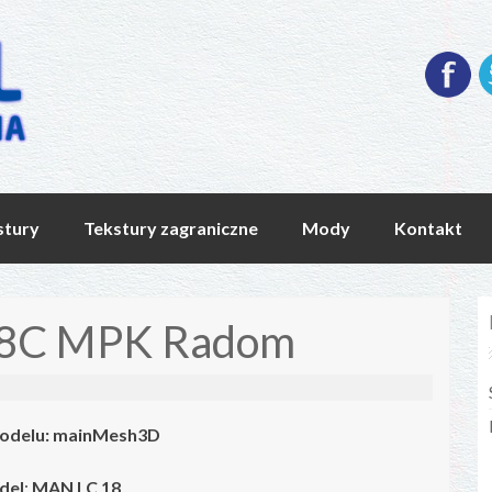
stury
Tekstury zagraniczne
Mody
Kontakt
8C MPK Radom
odelu: mainMesh3D
del
:
MAN LC 18