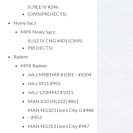
SU9LE IV #246
(OMSIPROJECTS)
Nowy Sącz
MPK Nowy Sącz
SU12 IV CNG #401 (OMSI
PROJECTS)
Radom
MPK Radom
Jelcz M081MB #1001 – #1004
Jelcz M11 #955
Jelcz 120MM2 #1011
MAN A10 (NL222) #861
MAN NG323 Lion’s City G #948
– #953
MAN NG313 Lion’s City #947