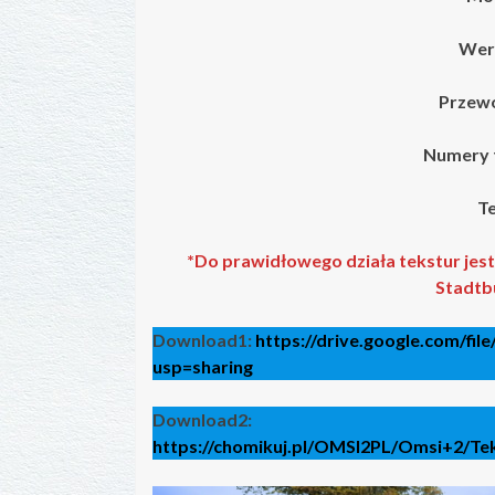
Wers
Przew
Numery 
Te
*Do prawidłowego działa tekstur je
Stadtbu
Download1:
https://drive.google.com/
usp=sharing
Download2:
https://chomikuj.pl/OMSI2PL/Omsi+2/