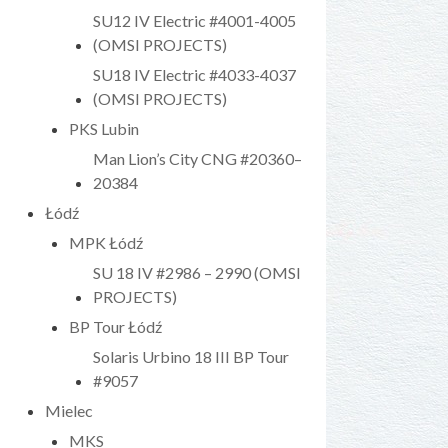
SU12 IV Electric #4001-4005
(OMSI PROJECTS)
SU18 IV Electric #4033-4037
(OMSI PROJECTS)
PKS Lubin
Man Lion’s City CNG #20360–
20384
Łódź
MPK Łódź
SU 18 IV #2986 – 2990 (OMSI
PROJECTS)
BP Tour Łódź
Solaris Urbino 18 III BP Tour
#9057
Mielec
MKS