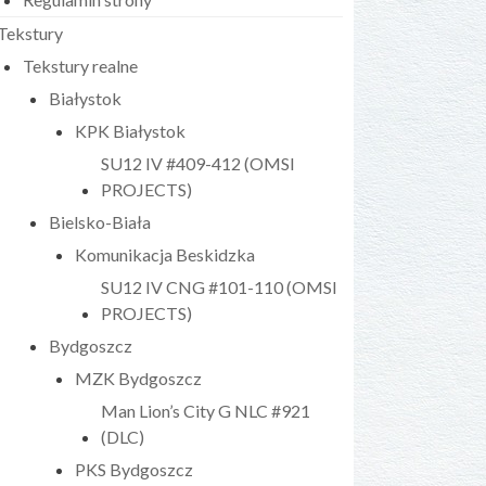
Tekstury
Tekstury realne
Białystok
KPK Białystok
SU12 IV #409-412 (OMSI
PROJECTS)
Bielsko-Biała
Komunikacja Beskidzka
SU12 IV CNG #101-110 (OMSI
PROJECTS)
Bydgoszcz
MZK Bydgoszcz
Man Lion’s City G NLC #921
(DLC)
PKS Bydgoszcz