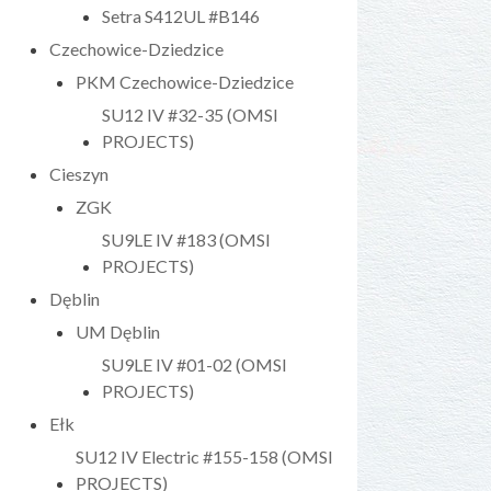
Setra S412UL #B146
Czechowice-Dziedzice
PKM Czechowice-Dziedzice
SU12 IV #32-35 (OMSI
PROJECTS)
Cieszyn
ZGK
SU9LE IV #183 (OMSI
PROJECTS)
Dęblin
UM Dęblin
SU9LE IV #01-02 (OMSI
PROJECTS)
Ełk
SU12 IV Electric #155-158 (OMSI
PROJECTS)